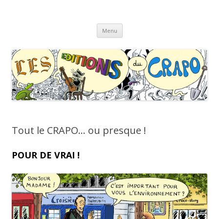
Les Éditions du CRAPO
s'y croâ déjà !
Aller
Menu
au
contenu
Tout le CRAPO… ou presque !
POUR DE VRAI !