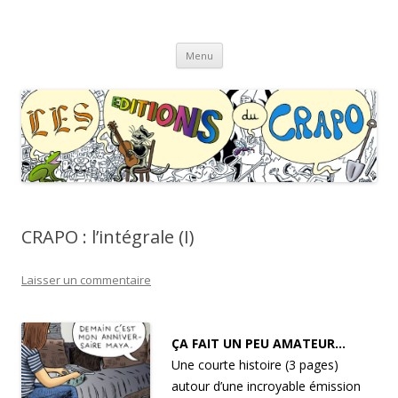
Les Éditions du CRAPO
s'y croâ déjà !
Aller
Menu
au
contenu
CRAPO : l’intégrale (I)
Laisser un commentaire
ÇA FAIT UN PEU AMATEUR…
Une courte histoire (3 pages)
autour d’une incroyable émission