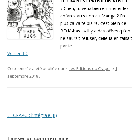
LE CRAPO SE PREND UN VENT !
« Chéri, tu veux bien emmener les
enfants au salon du Manga ? En
plus ça va te plaire, c’est plein de
BD là-bas ! » Il y a des offres qu’on
ne saurait refuser, celle-là en faisait
partie…
Voir la BD
Cette entrée a été publiée dans
Les Editions du Crapo
le
1
septembre 2018
.
Navigation
←
CRAPO : l’intégrale (II)
des
articles
Laisser un commentaire