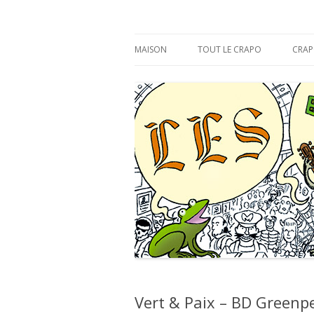
s'y croâ déjà !
Les Éditions du CR
MAISON
TOUT LE CRAPO
CRAP
Vert & Paix – BD Greenpe