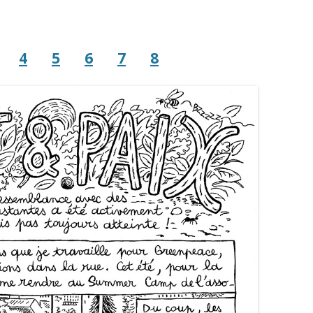
4
5
6
7
8