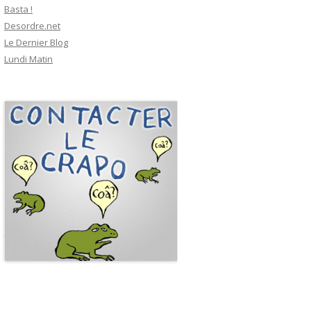
Basta !
Desordre.net
Le Dernier Blog
Lundi Matin