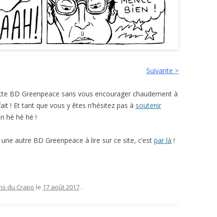
Suivante >
 cette BD Greenpeace sans vous encourager chaudement à
 fait ! Et tant que vous y êtes n’hésitez pas à
soutenir
n hé hé hé !
i une autre BD Greenpeace à lire sur ce site, c’est
par là
!
ons du Crapo
le
17 août 2017
.