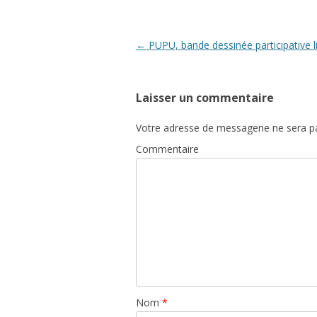
Navigation
←
PUPU, bande dessinée participative l
des
articles
Laisser un commentaire
Votre adresse de messagerie ne sera pa
Commentaire
Nom
*