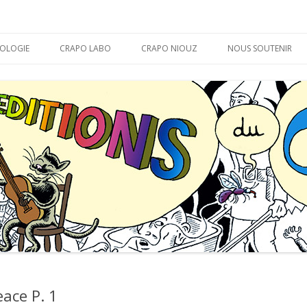
APO
Aller
au
OLOGIE
CRAPO LABO
CRAPO NIOUZ
NOUS SOUTENIR
contenu
MARABOUT D’ CHEVAL
LA THÉORIE DU CRAPO
BON DÉBARRAS !
ace P. 1