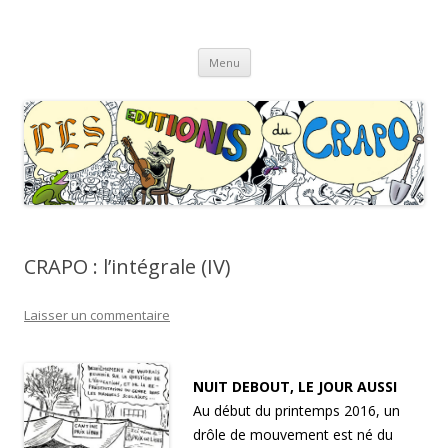
Les Éditions du CRAPO
s'y croâ déjà !
Aller
Menu
au
contenu
CRAPO : l’intégrale (IV)
Laisser un commentaire
NUIT DEBOUT, LE JOUR AUSSI
Au début du printemps 2016, un
drôle de mouvement est né du