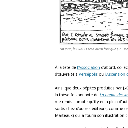
Un jour, le CRAPO sera aussi fort que J.-C. 
À la tête de
l’Association
d’abord, collec
d’œuvre tels
Persépolis
ou
l’Ascension 
Ainsi que deux pépites produites par J.
la thèse foisonnante de
La bande dessin
me rends compte qu’il y en a plein d’au
sortis chez d’autres éditeurs, comme c
Marteaux) qui a fourni son illustration 