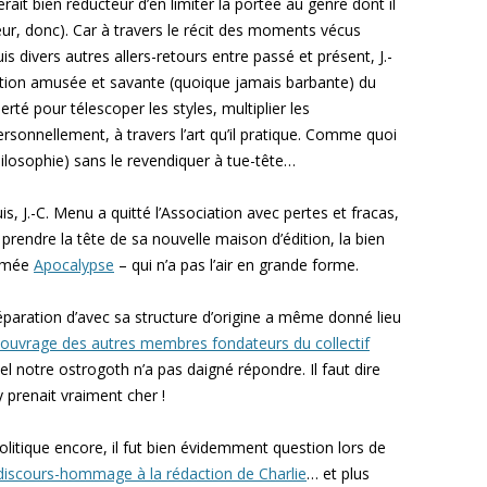
 serait bien réducteur d’en limiter la portée au genre dont il
eur, donc). Car à travers le récit des moments vécus
 divers autres allers-retours entre passé et présent, J.-
ation amusée et savante (quoique jamais barbante) du
rté pour télescoper les styles, multiplier les
ersonnellement, à travers l’art qu’il pratique. Comme quoi
philosophie) sans le revendiquer à tue-tête…
s, J.-C. Menu a quitté l’Association avec pertes et fracas,
prendre la tête de sa nouvelle maison d’édition, la bien
mée
Apocalypse
– qui n’a pas l’air en grande forme.
éparation d’avec sa structure d’origine a même donné lieu
ouvrage des autres membres fondateurs du collectif
l notre ostrogoth n’a pas daigné répondre. Il faut dire
 y prenait vraiment cher !
olitique encore, il fut bien évidemment question lors de
discours-hommage à la rédaction de Charlie
… et plus