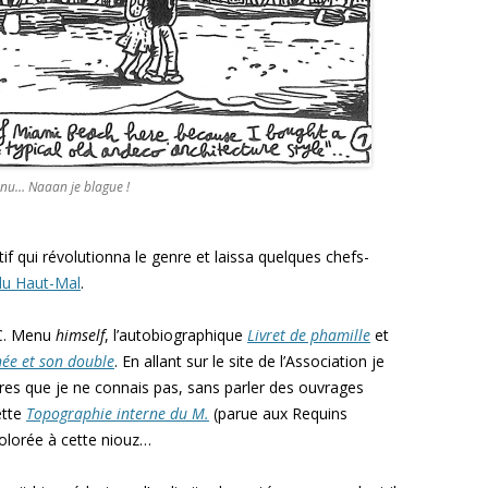
Menu… Naaan je blague !
tif qui révolutionna le genre et laissa quelques chefs-
du Haut-Mal
.
-C. Menu
himself
, l’autobiographique
Livret de phamille
et
ée et son double
. En allant sur le site de l’Association je
tres que je ne connais pas, sans parler des ouvrages
ette
Topographie interne du M.
(parue aux Requins
colorée à cette niouz…