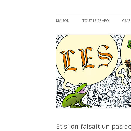
s'y croâ déjà !
Les Éditions du CR
MAISON
TOUT LE CRAPO
CRAP
Et si on faisait un pas d