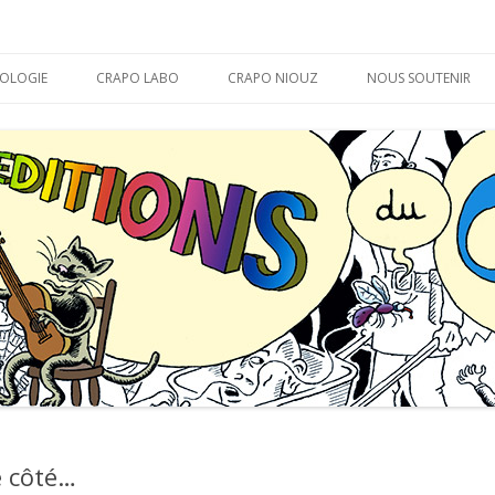
APO
Aller
au
OLOGIE
CRAPO LABO
CRAPO NIOUZ
NOUS SOUTENIR
contenu
MARABOUT D’ CHEVAL
LA THÉORIE DU CRAPO
BON DÉBARRAS !
e côté…