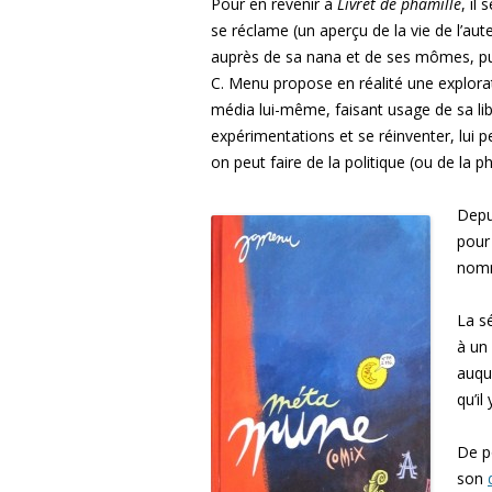
Pour en revenir à
Livret de phamille
, il
se réclame (un aperçu de la vie de l’aut
auprès de sa nana et de ses mômes, puis
C. Menu propose en réalité une explor
média lui-même, faisant usage de sa libe
expérimentations et se réinventer, lui p
on peut faire de la politique (ou de la 
Depui
pour 
nom
La s
à un
auque
qu’il
De p
son