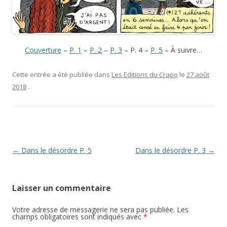
Couverture
–
P. 1
–
P. 2
–
P. 3
– P. 4 –
P. 5
– À suivre…
Cette entrée a été publiée dans
Les Editions du Crapo
le
27 août
2018
.
Navigation
←
Dans le désordre P. 5
Dans le désordre P. 3
→
des
articles
Laisser un commentaire
Votre adresse de messagerie ne sera pas publiée.
Les
champs obligatoires sont indiqués avec
*