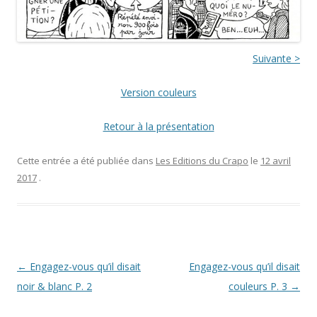
Suivante >
Version couleurs
Retour à la présentation
Cette entrée a été publiée dans
Les Editions du Crapo
le
12 avril
2017
.
Navigation
←
Engagez-vous qu’il disait
Engagez-vous qu’il disait
des
noir & blanc P. 2
couleurs P. 3
→
articles