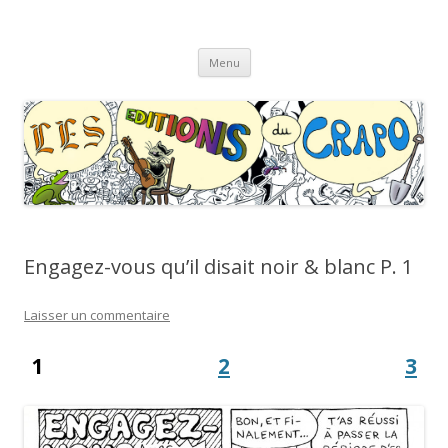
Les Éditions du CRAPO
s'y croâ déjà !
Aller
Menu
au
contenu
Engagez-vous qu’il disait noir & blanc P. 1
Laisser un commentaire
1
2
3