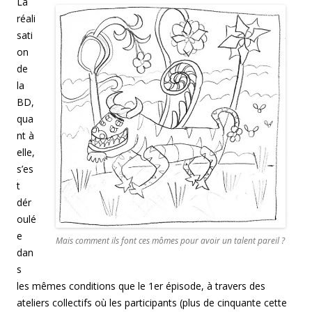
La
réali
sati
on
de
la
BD,
qua
nt à
elle,
s’es
t
dér
oulé
e
Mais comment ils font ces mômes pour avoir un talent pareil ?
dan
s
les mêmes conditions que le 1er épisode, à travers des
ateliers collectifs où les participants (plus de cinquante cette