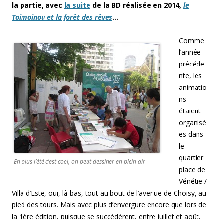
la partie, avec
la suite
de la BD réalisée en 2014,
le
Toimoinou et la forêt des rêves
…
Comme
l’année
précéde
nte, les
animatio
ns
étaient
organisé
es dans
le
quartier
En plus l’été c’est cool, on peut dessiner en plein air
place de
Vénétie /
Villa d’Este, oui, là-bas, tout au bout de l’avenue de Choisy, au
pied des tours. Mais avec plus d’envergure encore que lors de
la 1ère édition, puisque se succédèrent, entre juillet et août,