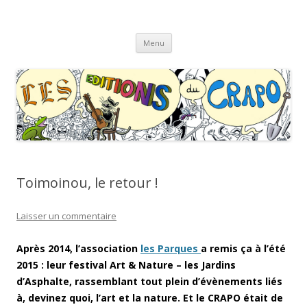
Les Éditions du CRAPO
s'y croâ déjà !
Aller
Menu
au
contenu
Toimoinou, le retour !
Laisser un commentaire
Après 2014, l’association
les Parques
a remis ça à l’été
2015 : leur festival Art & Nature – les Jardins
d’Asphalte, rassemblant tout plein d’évènements liés
à, devinez quoi, l’art et la nature. Et le CRAPO était de