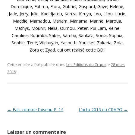
Dominique, Fatima, Flora, Gabriel, Gaspard, Gaye, Hélène,
Jade, Jerry, Julie, Kadidjatou, Kenza, Kiruya, Léo, Lilou, Lucie,
Maddie, Mamadou, Mariam, Mariama, Marine, Maroua,
Mathys, Mounir, Nelia, Oumou, Peter, Pui Lam, Reine-
Caroline, Roumba, Saber, Samba, Sankavi, Sonia, Sophia,
Sophie, Téné, Vitchuyan, Yacouth, Youssef, Zakaria, Zola,
Zora et Zyad, qui ont réalisé cette BD !
Cette entrée a été publiée dans
Les Editions du Crapo
le
28 mars
2016
.
Navigation
←
Fais comme l’oiseau P. 14
L’actu 2015 du CRAPO
→
des
articles
Laisser un commentaire