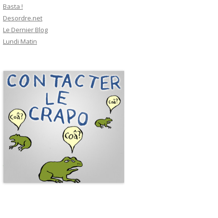
Basta !
Desordre.net
Le Dernier Blog
Lundi Matin