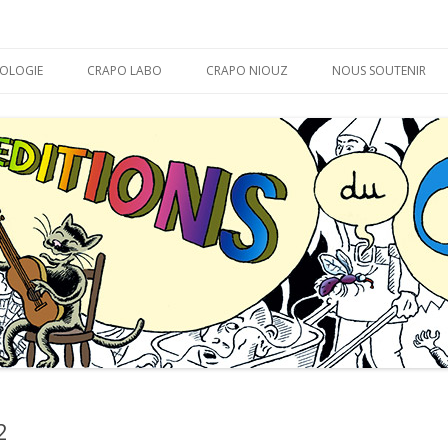
APO
Aller
au
OLOGIE
CRAPO LABO
CRAPO NIOUZ
NOUS SOUTENIR
contenu
MARABOUT D’ CHEVAL
LA THÉORIE DU CRAPO
BON DÉBARRAS !
2