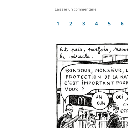
Laisser un commentaire
1
2
3
4
5
6