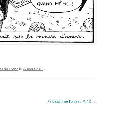
ons du Crapo
le
27 mars 2016
.
Fais comme l’oiseau P. 13
→