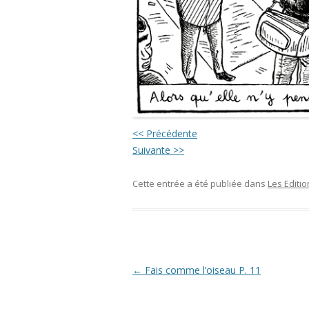
<< Précédente
Suivante >>
Cette entrée a été publiée dans
Les Editi
Navigation
←
Fais comme l’oiseau P. 11
des
articles