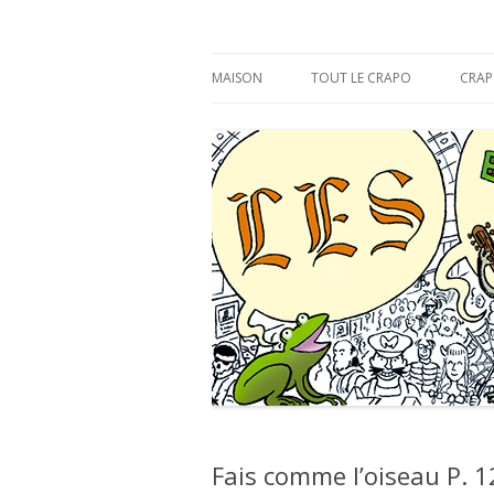
s'y croâ déjà !
Les Éditions du CR
MAISON
TOUT LE CRAPO
CRAP
Fais comme l’oiseau P. 1