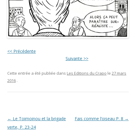
<< Précédente
Suivante >>
Cette entrée a été publiée dans
Les Editions du Crapo
le
27 mars
2016
.
Navigation
←
Le Toimoinou et la brigade
Fais comme l’oiseau P. 8
→
des
verte, P. 23-24
articles