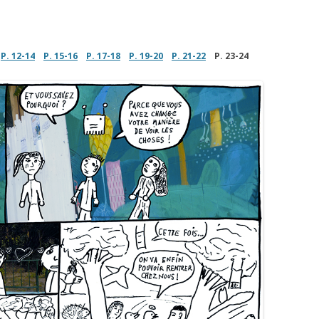
P. 12-14
P. 15-16
P. 17-18
P. 19-20
P. 21-22
P. 23-24