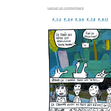
Laisser un commentaire
P. 1-2
P. 3-4
P. 5-6
P. 7-8
P. 9-11