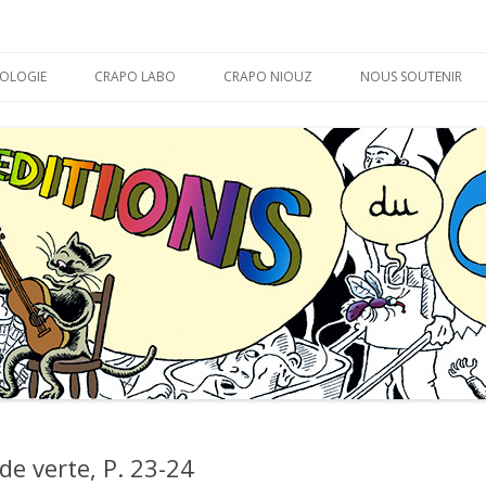
APO
Aller
au
OLOGIE
CRAPO LABO
CRAPO NIOUZ
NOUS SOUTENIR
contenu
MARABOUT D’ CHEVAL
LA THÉORIE DU CRAPO
BON DÉBARRAS !
de verte, P. 23-24