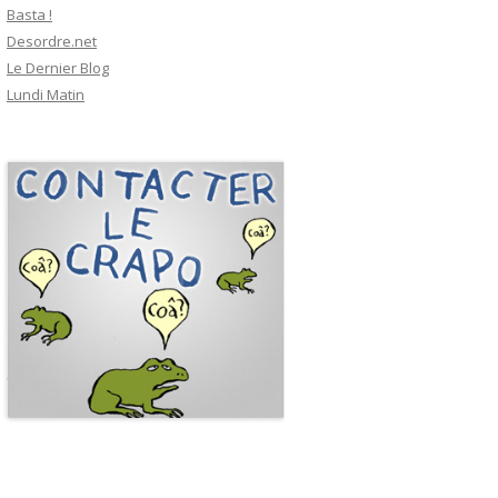
Basta !
Desordre.net
Le Dernier Blog
Lundi Matin