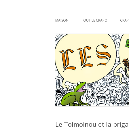
s'y croâ déjà !
Les Éditions du CR
MAISON
TOUT LE CRAPO
CRAP
Le Toimoinou et la briga