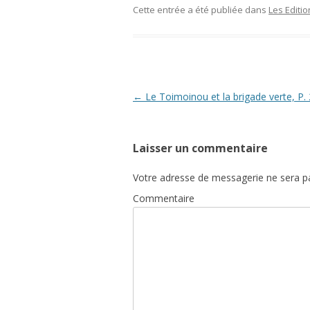
Cette entrée a été publiée dans
Les Editi
Navigation
←
Le Toimoinou et la brigade verte, P.
des
articles
Laisser un commentaire
Votre adresse de messagerie ne sera pa
Commentaire