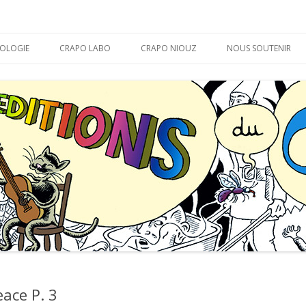
APO
Aller
au
OLOGIE
CRAPO LABO
CRAPO NIOUZ
NOUS SOUTENIR
contenu
MARABOUT D’ CHEVAL
LA THÉORIE DU CRAPO
BON DÉBARRAS !
ace P. 3