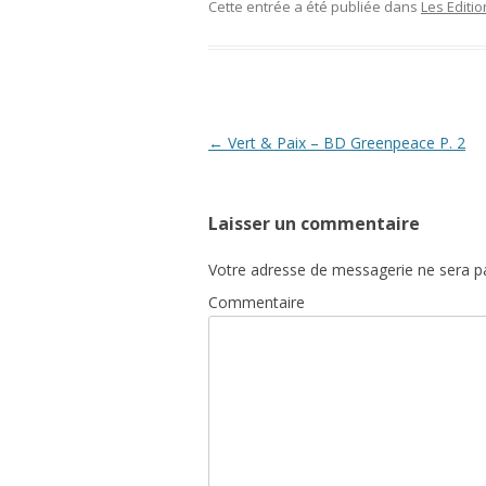
Cette entrée a été publiée dans
Les Editi
Navigation
←
Vert & Paix – BD Greenpeace P. 2
des
articles
Laisser un commentaire
Votre adresse de messagerie ne sera pa
Commentaire