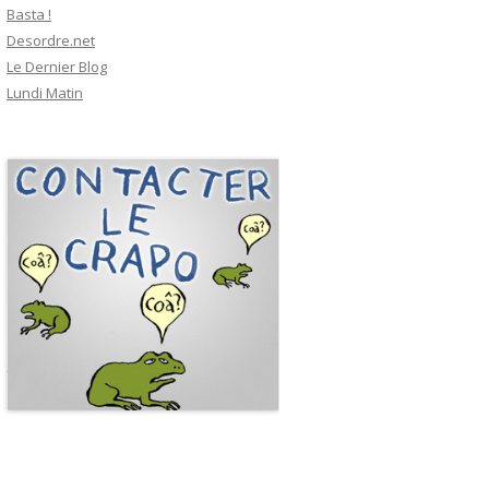
Basta !
Desordre.net
Le Dernier Blog
Lundi Matin