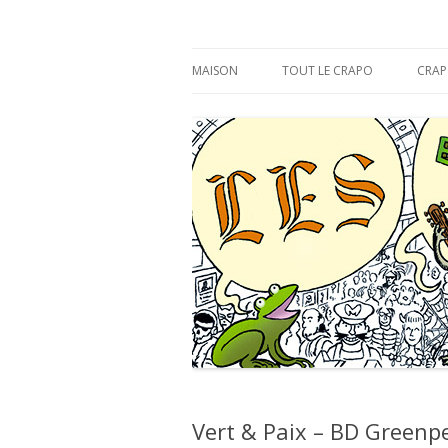
s'y croâ déjà !
Les Éditions du CR
MAISON
TOUT LE CRAPO
CRAP
Vert & Paix – BD Greenpe