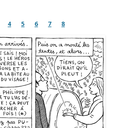
4
5
6
7
8