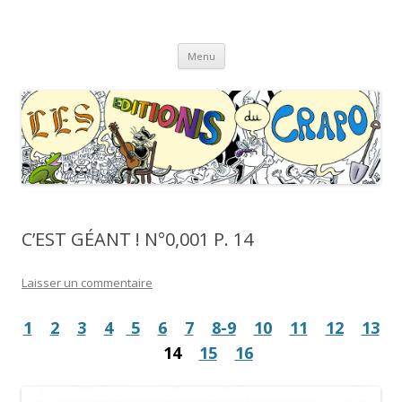
Les Éditions du CRAPO
s'y croâ déjà !
Aller
Menu
au
contenu
C’EST GÉANT ! N°0,001 P. 14
Laisser un commentaire
1
2
3
4
5
6
7
8-9
10
11
12
13
14
15
16