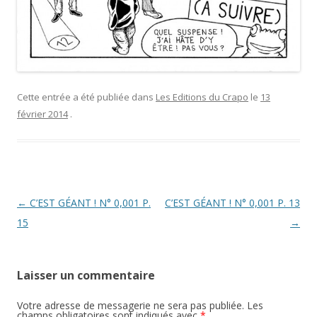
Cette entrée a été publiée dans
Les Editions du Crapo
le
13
février 2014
.
Navigation
←
C’EST GÉANT ! N° 0,001 P.
C’EST GÉANT ! N° 0,001 P. 13
des
15
→
articles
Laisser un commentaire
Votre adresse de messagerie ne sera pas publiée.
Les
champs obligatoires sont indiqués avec
*