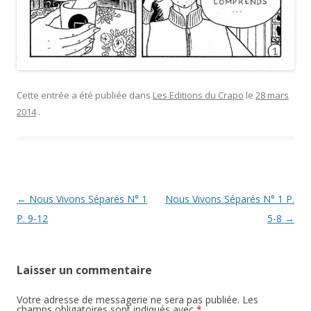
Cette entrée a été publiée dans
Les Editions du Crapo
le
28 mars
2014
.
Navigation
←
Nous Vivons Séparés N° 1
Nous Vivons Séparés N° 1 P.
des
P. 9-12
5-8
→
articles
Laisser un commentaire
Votre adresse de messagerie ne sera pas publiée.
Les
champs obligatoires sont indiqués avec
*