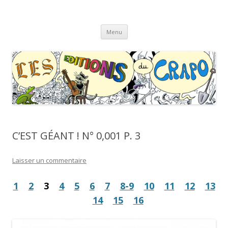
Les Éditions du CRAPO
s'y croâ déjà !
Aller
Menu
au
contenu
C’EST GÉANT ! N° 0,001 P. 3
Laisser un commentaire
1
2
3
4
5
6
7
8-9
10
11
12
13
14
15
16