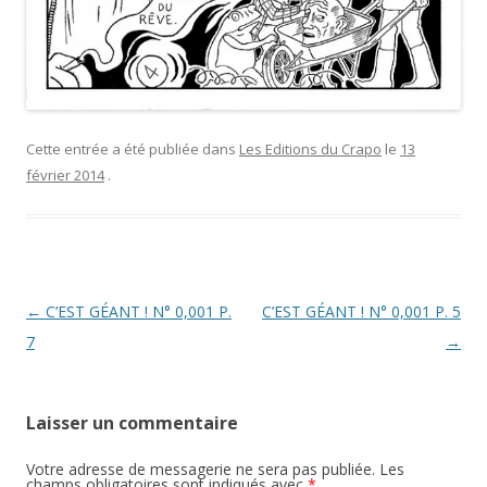
Cette entrée a été publiée dans
Les Editions du Crapo
le
13
février 2014
.
Navigation
←
C’EST GÉANT ! N° 0,001 P.
C’EST GÉANT ! N° 0,001 P. 5
des
7
→
articles
Laisser un commentaire
Votre adresse de messagerie ne sera pas publiée.
Les
champs obligatoires sont indiqués avec
*