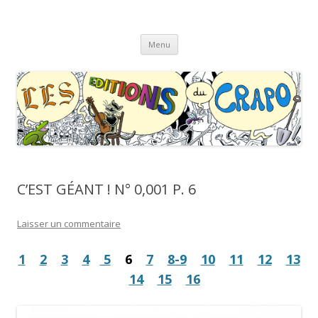
Les Éditions du CRAPO
s'y croâ déjà !
Aller
Menu
au
contenu
C’EST GÉANT ! N° 0,001 P. 6
Laisser un commentaire
1
2
3
4
5
6
7
8-9
10
11
12
13
14
15
16