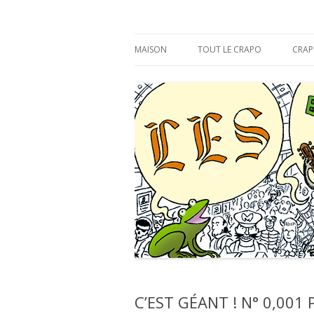
s'y croâ déjà !
Les Éditions du CR
MAISON
TOUT LE CRAPO
CRAP
C’EST GÉANT ! N° 0,001 P