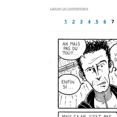
Laisser un commentaire
1
2
3
4
5
6
7