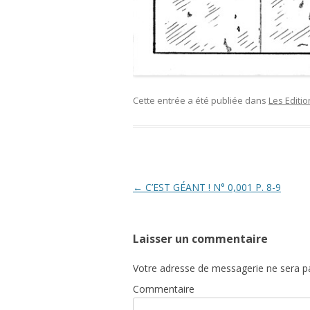
Cette entrée a été publiée dans
Les Editi
Navigation
←
C’EST GÉANT ! N° 0,001 P. 8-9
des
articles
Laisser un commentaire
Votre adresse de messagerie ne sera pa
Commentaire