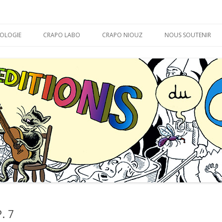
APO
Aller
au
OLOGIE
CRAPO LABO
CRAPO NIOUZ
NOUS SOUTENIR
contenu
MARABOUT D’ CHEVAL
LA THÉORIE DU CRAPO
BON DÉBARRAS !
. 7